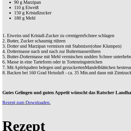
90 g Marzipan
110 g Eiweiß
150 g Kristallzucker
180 g Mehl
1. Eiweiss und Kristall-Zucker zu cremigemSchnee schlagen
2. Butter, Zucker schaumig rühren
3. Dotter und Marzipan vermixen mit Stabmixer(ohne Klumpen)
4. Dottermasse nach und nach zur Buttermasserühren
5. Butter-Dottermasse mit Mehl vermischen undden Schnee unterheb
6. Masse in eine Tarteform oder in Tortenringstreichen
7. Mit Apfelspalten belegen und gezuckertenMandelblättchen bestre
8. Backen bei 160 Grad Heissluft - ca. 35 Min.und dann mit Zimtzuck
Gutes Gelingen und guten Appetit wünscht das Ratscher Landha
Rezept zum Downloaden.
Rezept