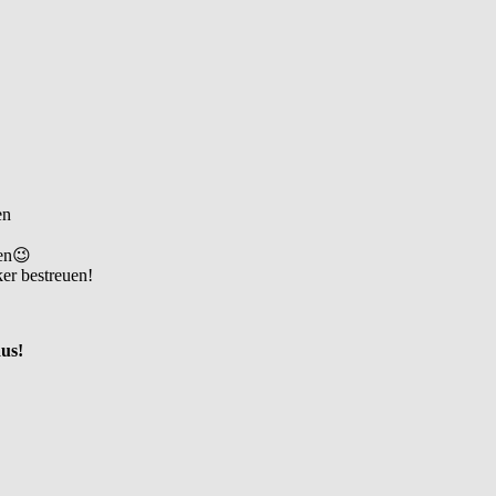
en
uen😉
er bestreuen!
us!